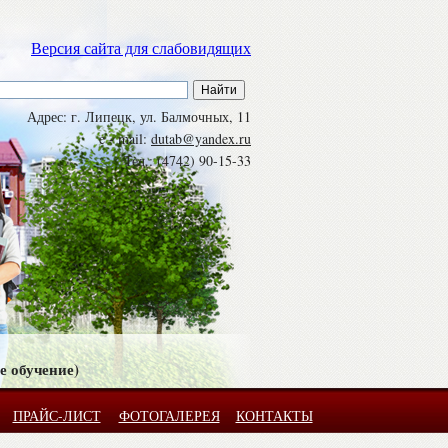
Версия сайта для слабовидящих
Адрес: г. Липецк, ул. Балмочных, 11
e - mail:
dutab@yandex.ru
Тел.: (4742) 90-15-33
е обучение)
ПРАЙС-ЛИСТ
ФОТОГАЛЕРЕЯ
КОНТАКТЫ