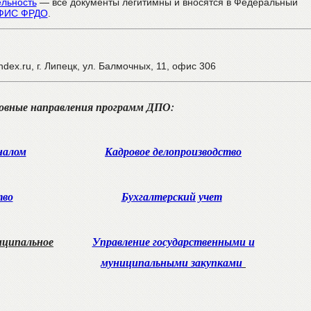
ельность
— все документы легитимны и вносятся в Федеральный
ФИС ФРДО
.
ndex.ru, г. Липецк, ул. Балмочных, 11, офис 306
овные направления программ ДПО:
налом
Кадровое делопроизводство
тво
Бухгалтерский учет
иципальное
Управление государственными и
муниципальными закупками